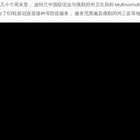
的几十个周末里， 波特兰中国联谊会与俄勒冈州卫生局和 Multnomah、C
办了63轮新冠疫苗接种等防疫服务， 服务范围遍及俄勒冈州三县等地