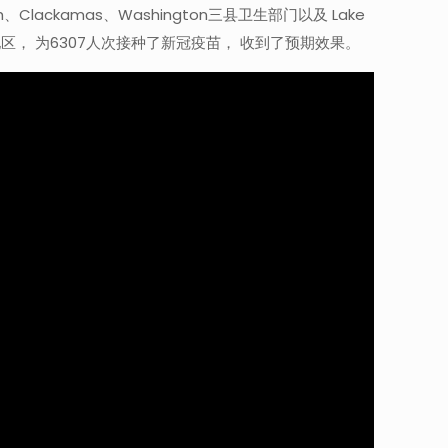
lackamas、Washington三县卫生部门以及 Lake
区， 为6307人次接种了新冠疫苗， 收到了预期效果。