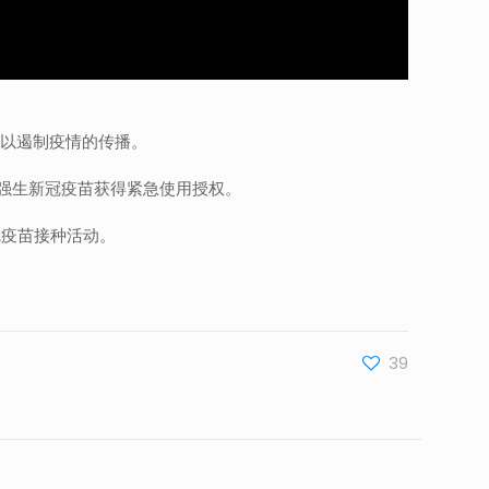
，以遏制疫情的传播。
7日，强生新冠疫苗获得紧急使用授权。
冠疫苗接种活动。
。
39