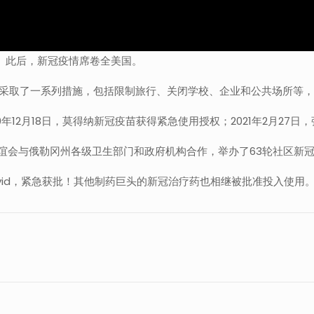
例。此后，新冠疫情席卷全美国。
政府采取了一系列措施，包括限制旅行、关闭学校、企业和公共场所等
20年12月18日，莫得纳新冠疫苗获得紧急使用授权；2021年2月2
兰中国联谊会与俄勒冈州各级卫生部门和政府机构合作，举办了63轮社区新
xlovid，紧急获批！其他制药巨头的新冠治疗药也相继被批准投入使用