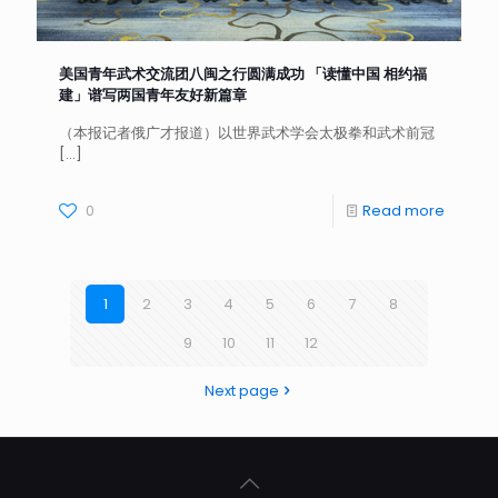
美国青年武术交流团八闽之行圆满成功 「读懂中国 相约福
建」谱写两国青年友好新篇章
（本报记者俄广才报道）以世界武术学会太极拳和武术前冠
[…]
0
Read more
1
2
3
4
5
6
7
8
9
10
11
12
Next page