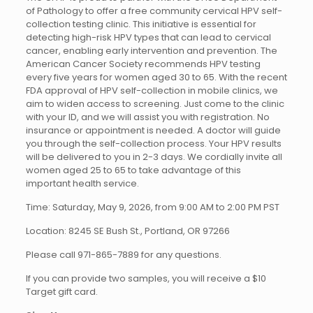
of Pathology to offer a free community cervical HPV self-
collection testing clinic. This initiative is essential for
detecting high-risk HPV types that can lead to cervical
cancer, enabling early intervention and prevention. The
American Cancer Society recommends HPV testing
every five years for women aged 30 to 65. With the recent
FDA approval of HPV self-collection in mobile clinics, we
aim to widen access to screening. Just come to the clinic
with your ID, and we will assist you with registration. No
insurance or appointment is needed. A doctor will guide
you through the self-collection process. Your HPV results
will be delivered to you in 2-3 days. We cordially invite all
women aged 25 to 65 to take advantage of this
important health service.
Time: Saturday, May 9, 2026, from 9:00 AM to 2:00 PM PST
Location: 8245 SE Bush St., Portland, OR 97266
Please call 971-865-7889 for any questions.
If you can provide two samples, you will receive a $10
Target gift card.